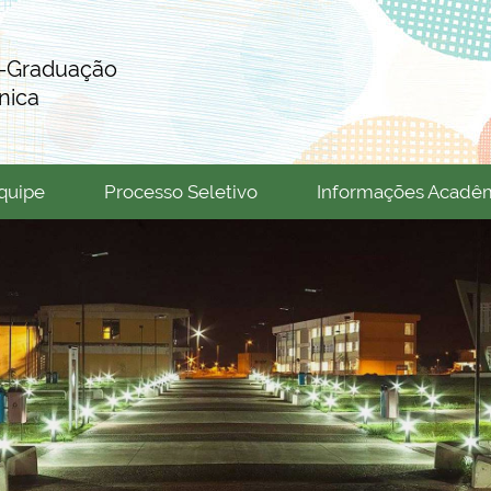
s-Graduação
nica
quipe
Processo Seletivo
Informações Acadê