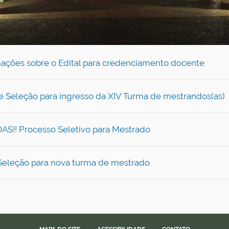
rmações sobre o Edital para credenciamento docente
 Seleção para ingresso da XIV Turma de mestrandos(as)
! Processo Seletivo para Mestrado
Seleção para nova turma de mestrado