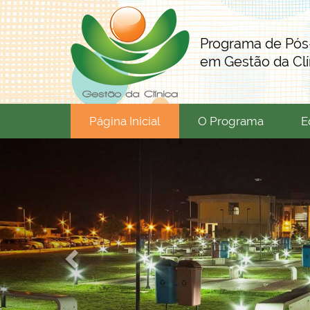
Programa de Pó
em Gestão da Clí
Página Inicial
O Programa
E
P
r
e
v
i
o
u
s