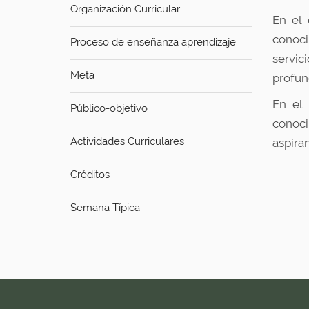
u
Organización Curricular
í
En el 
:
conoc
Proceso de enseñanza aprendizaje
servic
Meta
profun
En el 
Público-objetivo
conoci
Actividades Curriculares
aspira
Créditos
Semana Típica