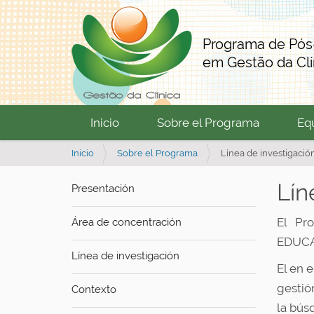
Programa de Pó
em Gestão da Clí
Inicio
Sobre el Programa
Eq
U
Inicio
Sobre el Programa
Línea de investigació
s
t
Lín
Presentación
e
d
El Pr
Área de concentración
e
EDUCA
s
Línea de investigación
t
El en 
á
a
gestió
Contexto
q
la bús