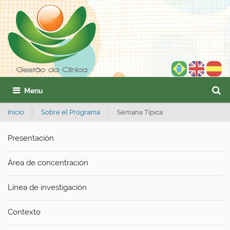
Busca
Mostrar/Ocultar navegación
Búsq
Inicio
Sobre el Programa
Semana Típica
Presentación
Área de concentración
Línea de investigación
Contexto