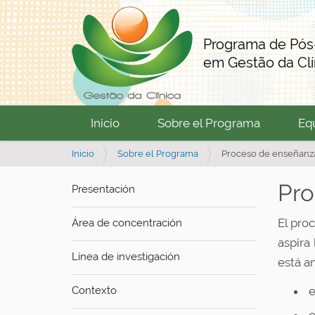
Programa de Pó
em Gestão da Clí
Inicio
Sobre el Programa
Eq
U
Inicio
Sobre el Programa
Proceso de enseñanza
s
t
Pro
Presentación
e
d
El pro
Área de concentración
e
aspira
s
Línea de investigación
t
está a
á
a
Contexto
e
q