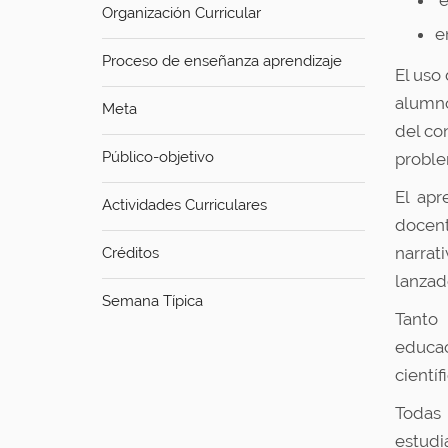
e
u
Organización Curricular
í
e
:
Proceso de enseñanza aprendizaje
El uso
alumno
Meta
del co
Público-objetivo
proble
El apr
Actividades Curriculares
docent
narrat
Créditos
lanzad
Semana Típica
Tanto 
educac
científ
Todas
estudi