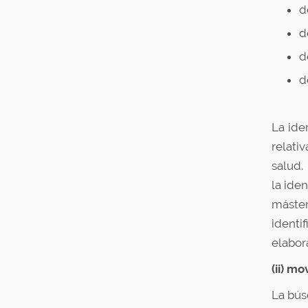
d
d
d
d
La ide
relati
salud.
la ide
máster
identi
elabor
(ii) m
La bús