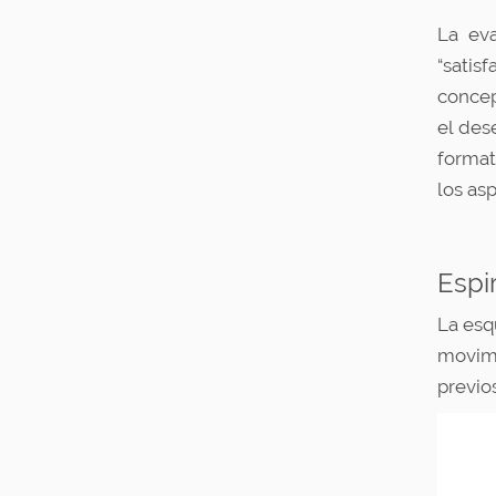
La eva
“satis
concep
el des
format
los as
Espir
La esq
movimi
previo