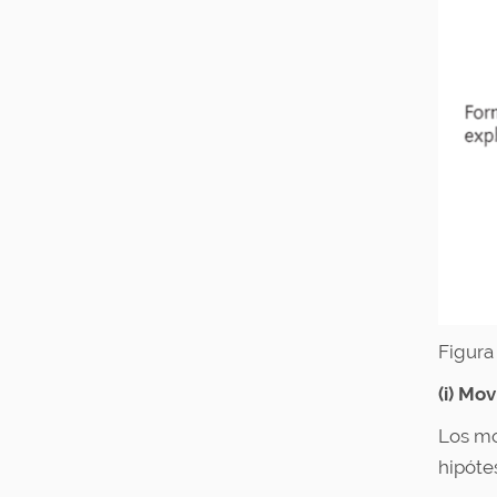
Figura
(i) Mo
Los mo
hipótes