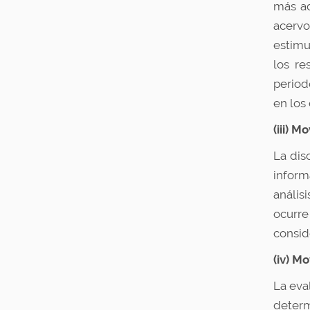
más ad
acervo
estimu
los re
period
en los
(iii) 
La dis
inform
anális
ocurr
consid
(iv) M
La eva
determ